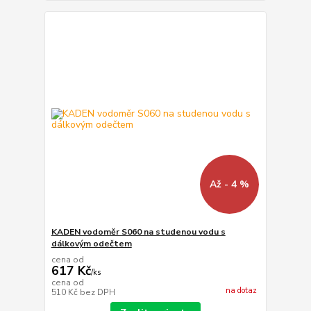
Až - 4 %
KADEN vodoměr S060 na studenou vodu s
dálkovým odečtem
cena od
617 Kč
/
ks
cena od
na dotaz
510 Kč
bez DPH