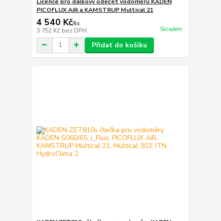
Licence pro dálkový odečet vodoměrů KADEN
PICOFLUX AiR a KAMSTRUP Multical 21
4 540 Kč
/
ks
Skladem
3 752 Kč
bez DPH
Přidat do košíku