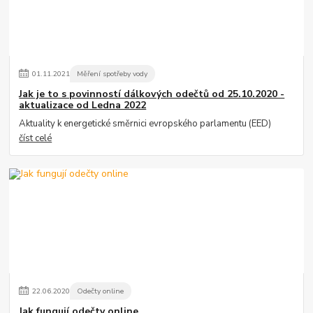
01
.
11
.
2021
Měření spotřeby vody
Jak je to s povinností dálkových odečtů od 25.10.2020 -
aktualizace od Ledna 2022
Aktuality k energetické směrnici evropského parlamentu (EED)
číst celé
22
.
06
.
2020
Odečty online
Jak fungují odečty online