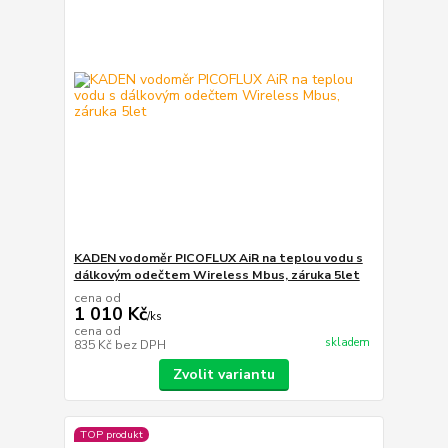
KADEN vodoměr PICOFLUX AiR na teplou vodu s
dálkovým odečtem Wireless Mbus, záruka 5let
cena od
1 010 Kč
/
ks
cena od
skladem
835 Kč
bez DPH
Zvolit variantu
TOP produkt