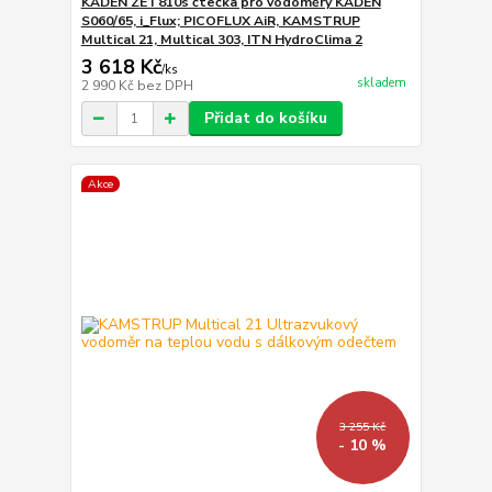
KADEN ZET810s čtečka pro vodoměry KADEN
S060/65, i_Flux; PICOFLUX AiR, KAMSTRUP
Multical 21, Multical 303, ITN HydroClima 2
3 618 Kč
/
ks
skladem
2 990 Kč
bez DPH
Přidat do košíku
Akce
3 255 Kč
- 10 %