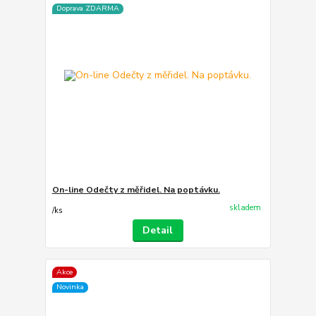
Doprava ZDARMA
On-line Odečty z měřidel. Na poptávku.
skladem
/
ks
Detail
Akce
Novinka