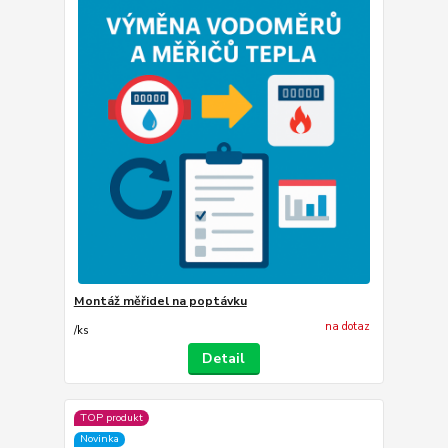
Montáž měřidel na poptávku
na dotaz
/
ks
Detail
TOP produkt
Novinka