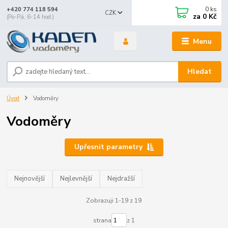
0
ks
+420 774 118 594
CZK
za
0 Kč
(Po-Pá, 6-14 hod.)
Menu
Hledat
Úvod
Vodoměry
Vodoměry
Upřesnit parametry
Nejnovější
Nejlevnější
Nejdražší
Zobrazuji 1-19 z 19
strana
z 1