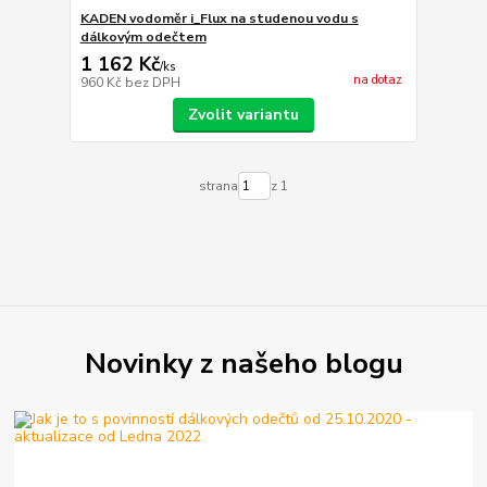
KADEN vodoměr i_Flux na studenou vodu s
dálkovým odečtem
1 162 Kč
/
ks
na dotaz
960 Kč
bez DPH
Zvolit variantu
strana
z 1
Novinky z našeho blogu