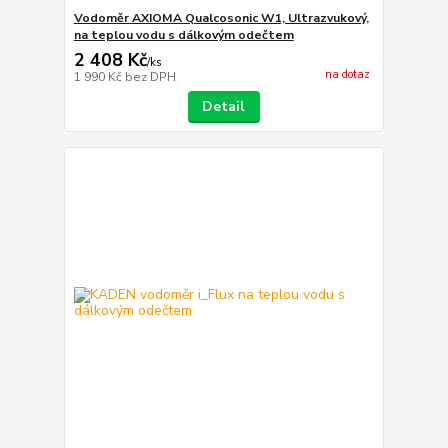
Vodoměr AXIOMA Qualcosonic W1, Ultrazvukový,
na teplou vodu s dálkovým odečtem
2 408 Kč
/
ks
na dotaz
1 990 Kč
bez DPH
Detail