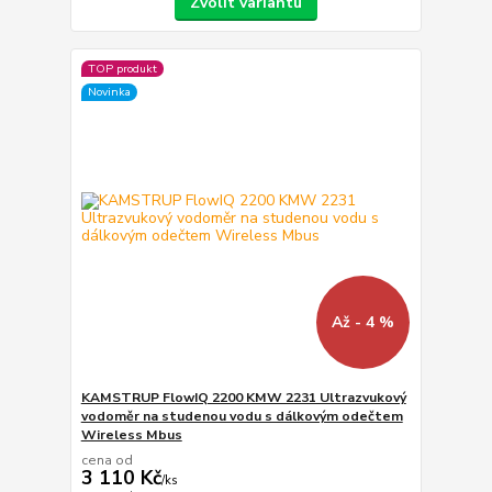
Zvolit variantu
TOP produkt
Novinka
Až - 4 %
KAMSTRUP FlowIQ 2200 KMW 2231 Ultrazvukový
vodoměr na studenou vodu s dálkovým odečtem
Wireless Mbus
cena od
3 110 Kč
/
ks