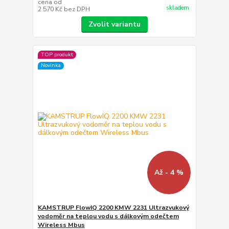
cena od
skladem
2 570 Kč
bez DPH
Zvolit variantu
TOP produkt
Novinka
Až - 4 %
KAMSTRUP FlowIQ 2200 KMW 2231 Ultrazvukový
vodoměr na teplou vodu s dálkovým odečtem
Wireless Mbus