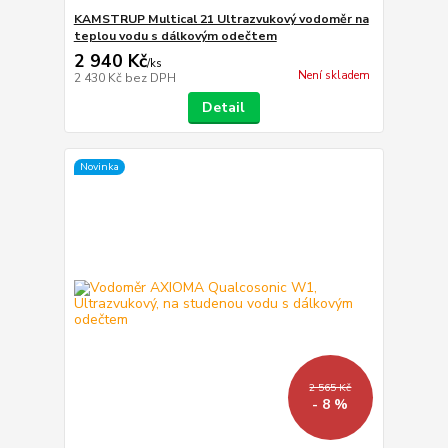
KAMSTRUP Multical 21 Ultrazvukový vodoměr na
teplou vodu s dálkovým odečtem
2 940 Kč
/
ks
Není skladem
2 430 Kč
bez DPH
Detail
Novinka
2 565 Kč
- 8 %