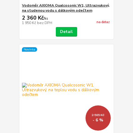
Vodoměr AXIOMA Qualcosonic W1, Ultrazvukový,
na studenou vodu s dálkovým odečtem
2 360 Kč
/
ks
na dotaz
1 950 Kč
bez DPH
Detail
Novinka
2 565 Kč
- 6 %