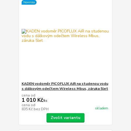
Novinka
KADEN vodoměr PICOFLUX AiR na studenou vodu
s dálkovým odečtem Wireless Mbus, záruka 5let
cena od
1 010 Kč
/
ks
cena od
skladem
835 Kč
bez DPH
Zvolit variantu