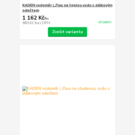
KADEN vodoměr i_Flux na teplou vodu s dálkovým
odečtem
1 162 Kč
/
ks
skladem
960 Kč
bez DPH
Zvolit variantu