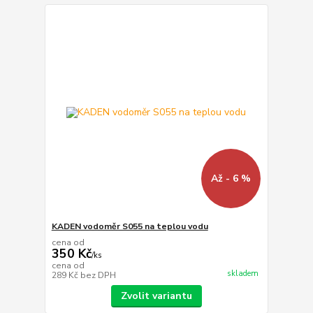
Až - 6 %
KADEN vodoměr S055 na teplou vodu
cena od
350 Kč
/
ks
cena od
skladem
289 Kč
bez DPH
Zvolit variantu