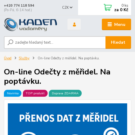
0
ks
+420 774 118 594
CZK
za
0 Kč
(Po-Pá, 6-14 hod.)
Menu
Hledat
Úvod
Služby
On-line Odečty z měřidel. Na poptávku.
On-line Odečty z měřidel. Na
poptávku.
Novinka
TOP produkt
Doprava ZDARMA