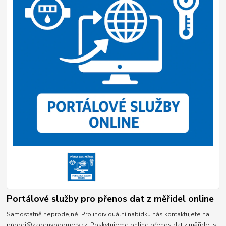
Portálové služby pro přenos dat z měřidel online
Samostatně neprodejné. Pro individuální nabídku nás kontaktujete na
prodej@kadenvodomery.cz. Poskytujeme online přenos dat z měřidel s