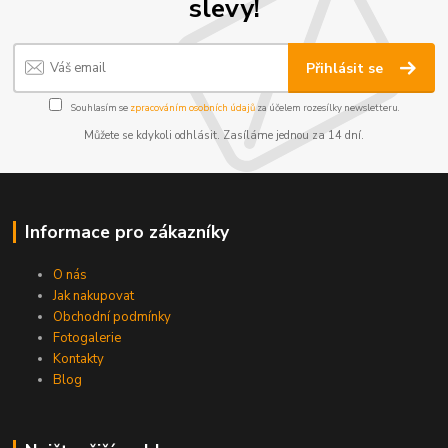
slevy!
Přihlásit se
Souhlasím se
zpracováním osobních údajů
za účelem rozesílky newsletteru.
Můžete se kdykoli odhlásit. Zasíláme jednou za 14 dní.
Informace pro zákazníky
O nás
Jak nakupovat
Obchodní podmínky
Fotogalerie
Kontakty
Blog