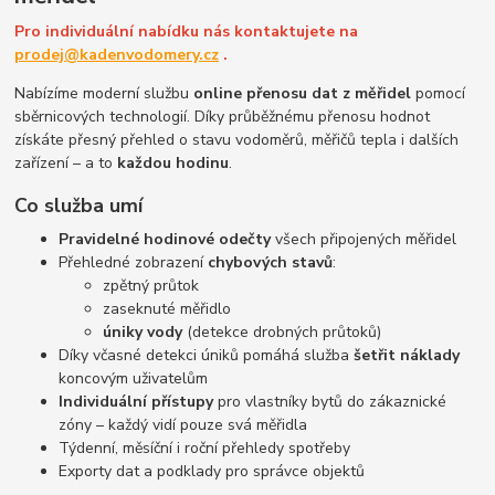
Pro individuální nabídku nás kontaktujete na
prodej@kadenvodomery.cz
.
Nabízíme moderní službu
online přenosu dat z měřidel
pomocí
sběrnicových technologií. Díky průběžnému přenosu hodnot
získáte přesný přehled o stavu vodoměrů, měřičů tepla i dalších
zařízení – a to
každou hodinu
.
Co služba umí
Pravidelné hodinové odečty
všech připojených měřidel
Přehledné zobrazení
chybových stavů
:
zpětný průtok
zaseknuté měřidlo
úniky vody
(detekce drobných průtoků)
Díky včasné detekci úniků pomáhá služba
šetřit náklady
koncovým uživatelům
Individuální přístupy
pro vlastníky bytů do zákaznické
zóny – každý vidí pouze svá měřidla
Týdenní, měsíční i roční přehledy spotřeby
Exporty dat a podklady pro správce objektů