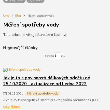
dálkový odečet
legislativa
Úvod
Blog
Měření spotřeby vody
Měření spotřeby vody
Tato sekce se věnuje článkům o kutilství.
Nejnovější články
strana
z 1
Jak je to s povinností dálkových odečtů od
25.10.2020 - aktualizace od Ledna 2022
01
.
11
.
2021
Měření spotřeby vody
Aktuality k energetické směrnici evropského parlamentu (EED)
celý článek