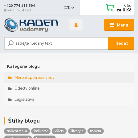
0
ks
+420 774 118 594
CZK
za
0 Kč
(Po-Pá, 6-14 hod.)
Menu
Hledat
Kategorie blogu
Měření spotřeby vody
Odečty online
Legislativa
Štítky blogu
měření tepla
indikátor
výlety
lifestyle
měření