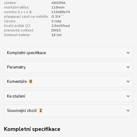
výrobce:
AXIOMA
montážní délka:
110mm
rozměry (l x v x š):
110x68x74
připojovací závit na měřidle:
G 3/4´´
záruka:
2 roky
trvalý průtok Q3:
2,5m3/hod
jmenovitá světlost:
DN15
životnost baterie:
16 let
Kompletní specifikace
Parametry
Komentáře
0
Ke stažení
Související zboží
2
Kompletní specifikace