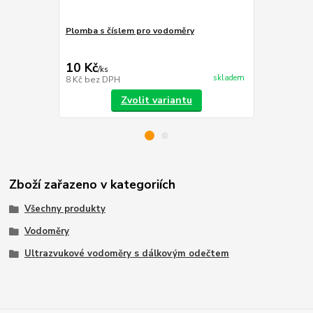
Plomba s číslem pro vodoměry
Pouzdro pl
cena od
8 Kč
/
ks
10 Kč
/
ks
cena od
skladem
8 Kč
bez DPH
7 Kč
bez DP
Zvolit variantu
Zboží zařazeno v kategoriích
Všechny produkty
Vodoměry
Ultrazvukové vodoměry s dálkovým odečtem