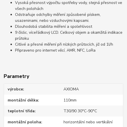
Vysoká přesnost výpočtu spotřeby vody, stejná přesnost ve
všech polohách
Odstraňuje odchylky měření způsobené pískem,
usazeninami, nebo vzduchovými kapsami.
Dlouhodobá stabilita měření a spolehlivost
9 číslic, víceřádkový LCD. Celkový objem a okamžitá indikace
průtoku
Citlivé a přesné měření při nízkých průtocích, již od 1l/h
Připraveno pro internet věcí, AMR, NFC, LoRa
Parametry
výrobce
AXIOMA
montážní délka
110mm
teplotní třída
T30/90 30°C-90°C
montážní poloha
horizontální nebo vertikální