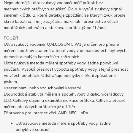
Nejmodernější ultrazvukový vodoměr měří průtok bez
mechanických otáčivých součástí. Čidlo A vysílá zvukový signál
směrem k čidlu B, které detekuje zpoždění, se kterým zvuk projde
skrze kapalinu. Tím je zajištěna maximální přesnost ve všech
montážních polohách a startovací průtok již od 1l /hod
POUŽITÍ
Ultrazvukový vodoměr QALCOSONIC W1 je určen pro přesné
měření spotřeby studené a teplé vody v domácnostech, bytových
domech a malých komerčních zařízeních.
Ultrazvuková metoda měření spotřeby vody, žádné pohyblivé
součásti. Vysoká přesnost výpočtu spotřeby vody, stejná přesnost
ve všech polohách. Odstraňuje odchylky měření způsobené
pískem,
usazeninami, nebo vzduchovými kapsami.
Dlouhodobá stabilita měření a spolehlivost. 9 číslic, víceřádkový
LCD. Celkový objem a okamžitá indikace průtoku. Citlivé a přesné
měření při nízkých průtocích již od 1l/h.
Připraveno pro internet věcí, AMR, NFC, LoRa
Ultrazvuková metoda měření spotřeby vody, žádné
pohyblivé součásti