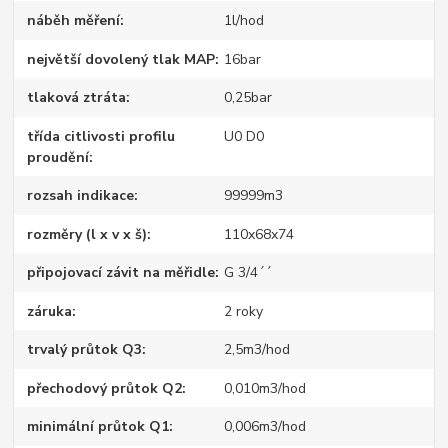
náběh měření
1l/hod
největší dovolený tlak MAP
16bar
tlaková ztráta
0,25bar
třída citlivosti profilu
U0 D0
proudění
rozsah indikace
99999m3
rozměry (l x v x š)
110x68x74
připojovací závit na měřidle
G 3/4´´
záruka
2 roky
trvalý průtok Q3
2,5m3/hod
přechodový průtok Q2
0,010m3/hod
minimální průtok Q1
0,006m3/hod