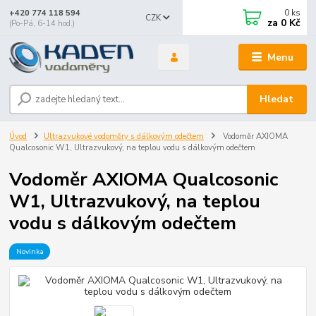
0
ks
+420 774 118 594
CZK
za
0 Kč
(Po-Pá, 6-14 hod.)
Menu
Hledat
Úvod
Ultrazvukové vodoměry s dálkovým odečtem
Vodoměr AXIOMA
Qualcosonic W1, Ultrazvukový, na teplou vodu s dálkovým odečtem
Vodoměr AXIOMA Qualcosonic
W1, Ultrazvukový, na teplou
vodu s dálkovým odečtem
Novinka