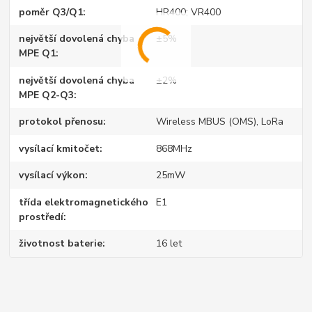
poměr Q3/Q1
HR400; VR400
největší dovolená chyba
±5%
MPE Q1
největší dovolená chyba
±2%
MPE Q2-Q3
protokol přenosu
Wireless MBUS (OMS), LoRa
vysílací kmitočet
868MHz
vysílací výkon
25mW
třída elektromagnetického
E1
prostředí
životnost baterie
16 let