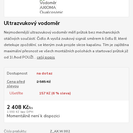
Ultrazvukový vodoměr
Nejmodernější ultrazvukový vodoměr měří průtok bez mechanických
otáčivých součástí. Čidlo A vysílá zvukový signál směrem k čidlu B, které
detekuje zpoždění, se kterým zvuk projde skrze kapalinu. Tím je zajištěna
maximální přesnost ve všech montážních polohách a startovací průtok již
od 1l /hod POUŽI...
celý popis
Dostupnost
na dotaz
Cena před
2 565 Kč
slevou
Ušetříte
157 Kč (
6
% sleva)
2 408 Kč
/
ks
1 990 Kč
bez DPH
Momentálně není k dispozici
Číslo produktu:
Z_AX.W.002