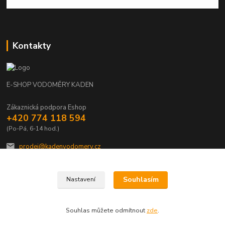
Kontakty
E-SHOP VODOMĚRY KADEN
Zákaznická podpora Eshop
+420 774 118 594
(Po-Pá, 6-14 hod.)
prodej@kadenvodomery.cz
Souhlasím
Nastavení
Souhlas můžete odmítnout
zde
.
Vytvořeno na
Eshop-rychle.cz