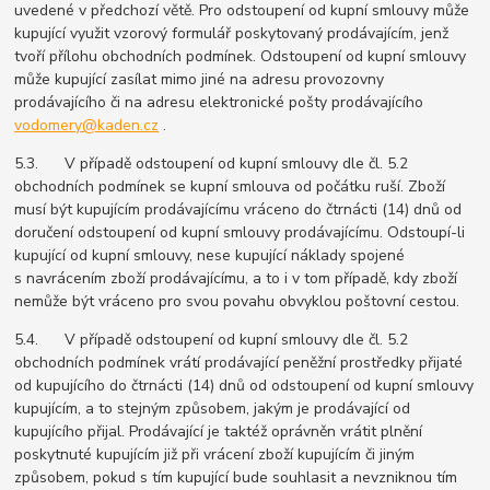
uvedené v předchozí větě. Pro odstoupení od kupní smlouvy může
kupující využit vzorový formulář poskytovaný prodávajícím, jenž
tvoří přílohu obchodních podmínek. Odstoupení od kupní smlouvy
může kupující zasílat mimo jiné na adresu provozovny
prodávajícího či na adresu elektronické pošty prodávajícího
vodomery@kaden.cz
.
5.3. V případě odstoupení od kupní smlouvy dle čl. 5.2
obchodních podmínek se kupní smlouva od počátku ruší. Zboží
musí být kupujícím prodávajícímu vráceno do čtrnácti (14) dnů od
doručení odstoupení od kupní smlouvy prodávajícímu. Odstoupí-li
kupující od kupní smlouvy, nese kupující náklady spojené
s navrácením zboží prodávajícímu, a to i v tom případě, kdy zboží
nemůže být vráceno pro svou povahu obvyklou poštovní cestou.
5.4. V případě odstoupení od kupní smlouvy dle čl. 5.2
obchodních podmínek vrátí prodávající peněžní prostředky přijaté
od kupujícího do čtrnácti (14) dnů od odstoupení od kupní smlouvy
kupujícím, a to stejným způsobem, jakým je prodávající od
kupujícího přijal. Prodávající je taktéž oprávněn vrátit plnění
poskytnuté kupujícím již při vrácení zboží kupujícím či jiným
způsobem, pokud s tím kupující bude souhlasit a nevzniknou tím