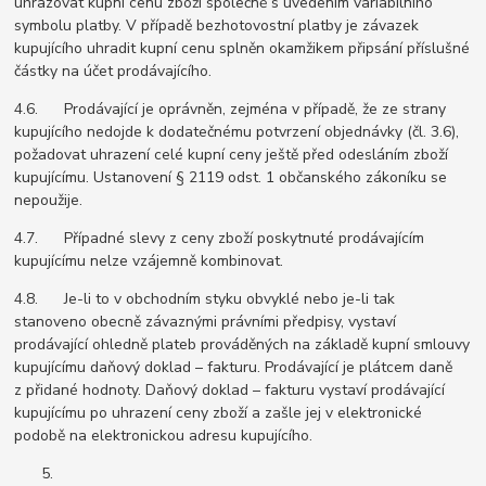
uhrazovat kupní cenu zboží společně s uvedením variabilního
symbolu platby. V případě bezhotovostní platby je závazek
kupujícího uhradit kupní cenu splněn okamžikem připsání příslušné
částky na účet prodávajícího.
4.6. Prodávající je oprávněn, zejména v případě, že ze strany
kupujícího nedojde k dodatečnému potvrzení objednávky (čl. 3.6),
požadovat uhrazení celé kupní ceny ještě před odesláním zboží
kupujícímu. Ustanovení § 2119 odst. 1 občanského zákoníku se
nepoužije.
4.7. Případné slevy z ceny zboží poskytnuté prodávajícím
kupujícímu nelze vzájemně kombinovat.
4.8. Je-li to v obchodním styku obvyklé nebo je-li tak
stanoveno obecně závaznými právními předpisy, vystaví
prodávající ohledně plateb prováděných na základě kupní smlouvy
kupujícímu daňový doklad – fakturu. Prodávající je plátcem daně
z přidané hodnoty. Daňový doklad – fakturu vystaví prodávající
kupujícímu po uhrazení ceny zboží a zašle jej v elektronické
podobě na elektronickou adresu kupujícího.