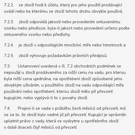
7.2.2. se zboží hodí k účelu, který pro jeho použití prodávající
uvádí nebo ke kterému se zboží tohoto druhu obvykle používá,
7.2.3. zboží odpovídá jakostí nebo provedením smluvenému
vzorku nebo předloze, byla-li jakost nebo provedení určeno podle
smluveného vzorku nebo předlohy,
7.2.4. je zboží v odpovídajícím množství, míře nebo hmotnosti a
7.2.5. zboží vyhovuje požadavkům právních předpisů.
7.3. Ustanovení uvedená v čl. 7.2 obchodních podmínek se
nepoužijí u zboží prodávaného za nižší cenu na vadu, pro kterou
byla nižší cena ujednána, na opotřebení zboží způsobené jeho
obvyklým užíváním, u použitého zboží na vadu odpovídající míře
používání nebo opotřebení, kterou zboží mělo při převzetí
kupujícím, nebo vyplývá-li to z povahy zboží.
7.4. Projeví-li se vada v průběhu šesti měsíců od převzetí, má
se za to, že zboží bylo vadné již při převzetí. Kupující je oprávněn
uplatnit právo z vady, která se vyskytne u spotřebního zboží
v době dvaceti čtyř měsíců od převzetí.