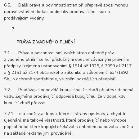
6.5. Další práva a povinnosti stran při přepravě zboží mohou
upravit zvláštní dodací podmínky prodávajícího, jsou-li
prodávajícím vydány.
PRÁVA Z VADNÉHO PLNĚNÍ
7.1. Práva a povinnosti smluvních stran ohledně práv
z vadného plnění se řídí příslušnými obecně závaznými právními
předpisy (zejména ustanoveními § 1914 až 1925, § 2099 až 2117
a § 2161 až 2174 občanského zákoníku a zákonem č. 634/1992
Sb., o ochraně spotřebitele, ve znění pozdějších předpisů).
7.2. Prodávající odpovídá kupujícímu, že zboží při převzetí nemá
vady. Zejména prodávající odpovídá kupujícímu, že v době, kdy
kupující zboží převzal:
7.2.1. má zboží vlastnosti, které si strany ujednaly, a chybí-li
ujednání, má takové vlastnosti, které prodávající nebo výrobce
popsal nebo které kupující očekával s ohledem na povahu zboží a
na základě reklamy jimi prováděné,