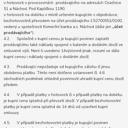
v hotovosti v provozovnách prodávajícího na adresách Osečnice
51 a Náchod, Pod Kapličkou 1190;
v hotovosti na dobírku v místě určeném kupujícím v objednávce;
bezhotovostně převodem na účet prodávajícího č.52700551/0100,
vedený u společnosti Komerční banka a.s. Náchod (dále jen
„účet
prodávajícího“
).
4.2. Společně s kupní cenou je kupující povinen zaplatit
prodávajícímu také náklady spojené s balením a dodáním zboží ve
smluvené výši. Není-li uvedeno 14výslovně jinak, rozumí se dále
kupní cenou i náklady spojené s dodáním zboží.
4.3. Prodávající nepožaduje od kupujícího zálohu či jinou
obdobnou platbu. Tímto není dotčeno ustanovení čl. 4.6
obchodních podmínek ohledně povinnosti uhradit kupní cenu zboží
předem.
4.4. V případě platby v hotovosti či v případě platby na dobírku
je kupní cena splatná při převzetí zboží. V případě bezhotovostní
platby je kupní cena splatná do 14 dnů od uzavření kupní
smlouvy.
4.5. V případě bezhotovostní platby je kupující povinen