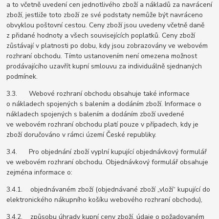
a to včetně uvedení cen jednotlivého zboží a nákladů za navrácení
zboží, jestliže toto zboží ze své podstaty nemůže být navráceno
obvyklou poštovní cestou. Ceny zboží jsou uvedeny včetně daně
z přidané hodnoty a všech souvisejících poplatků. Ceny zboží
zůstávají v platnosti po dobu, kdy jsou zobrazovány ve webovém
rozhraní obchodu. Tímto ustanovením není omezena možnost
prodávajícího uzavřít kupní smlouvu za individuálně sjednaných
podmínek.
3.3. Webové rozhraní obchodu obsahuje také informace
o nákladech spojených s balením a dodáním zboží. Informace o
nákladech spojených s balením a dodáním zboží uvedené
ve webovém rozhraní obchodu platí pouze v případech, kdy je
zboží doručováno v rámci území České republiky.
3.4. Pro objednání zboží vyplní kupující objednávkový formulář
ve webovém rozhraní obchodu. Objednávkový formulář obsahuje
zejména informace o:
3.4.1. objednávaném zboží (objednávané zboží „vloží“ kupující do
elektronického nákupního košíku webového rozhraní obchodu),
3.4.2. způsobu úhrady kupní ceny zboží, údaje o požadovaném