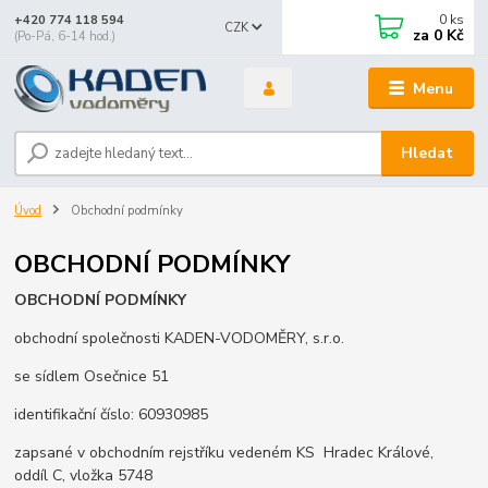
0
ks
+420 774 118 594
CZK
za
0 Kč
(Po-Pá, 6-14 hod.)
Menu
Hledat
Úvod
Obchodní podmínky
OBCHODNÍ PODMÍNKY
OBCHODNÍ PODMÍNKY
obchodní společnosti KADEN-VODOMĚRY, s.r.o.
se sídlem Osečnice 51
identifikační číslo: 60930985
zapsané v obchodním rejstříku vedeném KS Hradec Králové,
oddíl C, vložka 5748