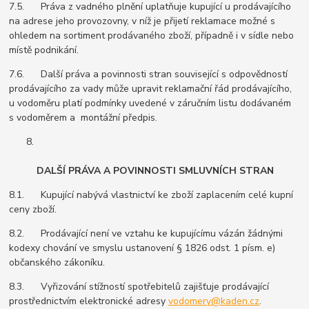
7.5. Práva z vadného plnění uplatňuje kupující u prodávajícího
na adrese jeho provozovny, v níž je přijetí reklamace možné s
ohledem na sortiment prodávaného zboží, případně i v sídle nebo
místě podnikání.
7.6. Další práva a povinnosti stran související s odpovědností
prodávajícího za vady může upravit reklamační řád prodávajícího,
u vodoměru platí podmínky uvedené v záručním listu dodávaném
s vodoměrem a montážní předpis.
DALŠÍ PRÁVA A POVINNOSTI SMLUVNÍCH STRAN
8.1. Kupující nabývá vlastnictví ke zboží zaplacením celé kupní
ceny zboží.
8.2. Prodávající není ve vztahu ke kupujícímu vázán žádnými
kodexy chování ve smyslu ustanovení § 1826 odst. 1 písm. e)
občanského zákoníku.
8.3. Vyřizování stížností spotřebitelů zajišťuje prodávající
prostřednictvím elektronické adresy
vodomery@kaden.cz
.