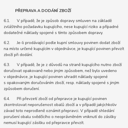
PŘEPRAVA A DODÁNÍ ZBOŽÍ
6.1. V případě, že je způsob dopravy smluven na základě
zvláštního požadavku kupujícího, nese kupující riziko a případné
dodatečné náklady spojené s tímto způsobem dopravy.
6.2. Je-li prodávající podle kupní smlouvy povinen dodat zboží
na místo určené kupujícím v objednávce, je kupující povinen převzít
zboží při dodání.
6.3. V případě, že je z důvodů na straně kupujícího nutno zboží
doručovat opakovaně nebo jiným způsobem, než bylo uvedeno
v objednávce, je kupující povinen uhradit náklady spojené
s opakovaným doručováním zboží, resp. náklady spojené s jiným
způsobem doručení.
6.4. Při převzetí zboží od přepravce je kupující povinen
zkontrolovat neporušenost obalů zboží a v případě jakýchkoliv
závad toto neprodleně oznámit přepravci. V případě shledání
porušení obalu svědčícího o neoprávněném vniknutí do zásilky
nemusí kupující zásilku od přepravce převzít.