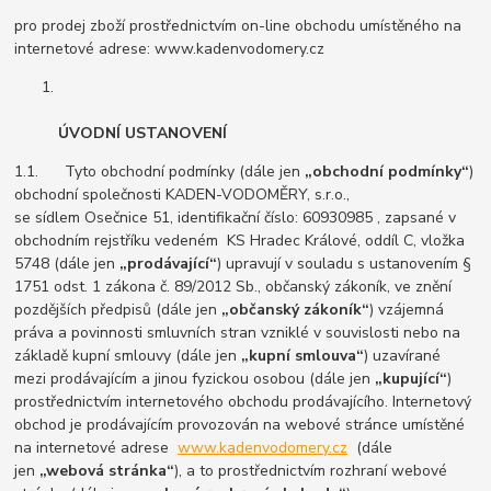
pro prodej zboží prostřednictvím on-line obchodu umístěného na
internetové adrese: www.kadenvodomery.cz
ÚVODNÍ USTANOVENÍ
1.1. Tyto obchodní podmínky (dále jen
„obchodní podmínky“
)
obchodní společnosti KADEN-VODOMĚRY, s.r.o.,
se sídlem Osečnice 51, identifikační číslo: 60930985 , zapsané v
obchodním rejstříku vedeném KS Hradec Králové, oddíl C, vložka
5748 (dále jen
„prodávající“
) upravují v souladu s ustanovením §
1751 odst. 1 zákona č. 89/2012 Sb., občanský zákoník, ve znění
pozdějších předpisů (dále jen
„občanský zákoník“
) vzájemná
práva a povinnosti smluvních stran vzniklé v souvislosti nebo na
základě kupní smlouvy (dále jen
„kupní smlouva“
) uzavírané
mezi prodávajícím a jinou fyzickou osobou (dále jen
„kupující“
)
prostřednictvím internetového obchodu prodávajícího. Internetový
obchod je prodávajícím provozován na webové stránce umístěné
na internetové adrese
www.kadenvodomery.cz
(dále
jen
„webová stránka“
), a to prostřednictvím rozhraní webové