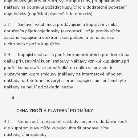
objednávky (množství zboží, výše kupní ceny, předpokládané
náklady na dopravu) požádat kupujícího o dodatečné potvrzení
objednávky (například písemně či telefonicky).
3.7. Smluvní vztah mezi prodávajícím a kupujícím vzniká
doručením přijetí objednávky (akceptací), jež je prodávajícím
zasláno kupujícímu elektronickou poštou, a to na adresu
elektronické pošty kupujícího.
3.8. Kupující souhlasí s použitím komunikačních prostředků na
dálku při uzavírání kupní smlouvy. Náklady vzniklé kupujícímu při
použití komunikačních prostředků na dálku v souvislosti
s uzavřením kupní smlouvy (náklady na internetové připojení,
náklady na telefonní hovory) si hradí kupující sám, přičemž tyto
náklady se neliší od základní sazby.
CENA ZBOŽÍ A PLATEBNÍ PODMÍNKY
4.1. Cenu zboží a případné náklady spojené s dodáním zboží
dle kupní smlouvy může kupující uhradit prodávajícímu
následujícími způsoby: