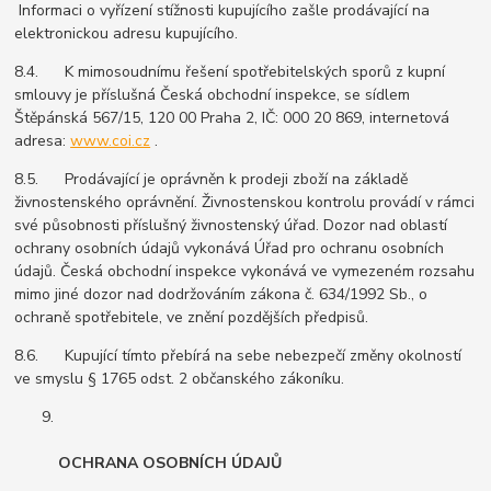
Informaci o vyřízení stížnosti kupujícího zašle prodávající na
elektronickou adresu kupujícího.
8.4. K mimosoudnímu řešení spotřebitelských sporů z kupní
smlouvy je příslušná Česká obchodní inspekce, se sídlem
Štěpánská 567/15, 120 00 Praha 2, IČ: 000 20 869, internetová
adresa:
www.coi.cz
.
8.5. Prodávající je oprávněn k prodeji zboží na základě
živnostenského oprávnění. Živnostenskou kontrolu provádí v rámci
své působnosti příslušný živnostenský úřad. Dozor nad oblastí
ochrany osobních údajů vykonává Úřad pro ochranu osobních
údajů. Česká obchodní inspekce vykonává ve vymezeném rozsahu
mimo jiné dozor nad dodržováním zákona č. 634/1992 Sb., o
ochraně spotřebitele, ve znění pozdějších předpisů.
8.6. Kupující tímto přebírá na sebe nebezpečí změny okolností
ve smyslu § 1765 odst. 2 občanského zákoníku.
OCHRANA OSOBNÍCH ÚDAJŮ