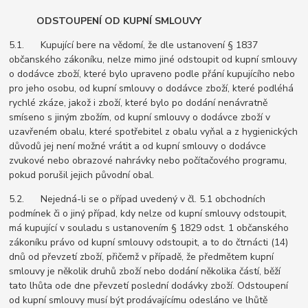
ODSTOUPENÍ OD KUPNÍ SMLOUVY
5.1. Kupující bere na vědomí, že dle ustanovení § 1837
občanského zákoníku, nelze mimo jiné odstoupit od kupní smlouvy
o dodávce zboží, které bylo upraveno podle přání kupujícího nebo
pro jeho osobu, od kupní smlouvy o dodávce zboží, které podléhá
rychlé zkáze, jakož i zboží, které bylo po dodání nenávratně
smíseno s jiným zbožím, od kupní smlouvy o dodávce zboží v
uzavřeném obalu, které spotřebitel z obalu vyňal a z hygienických
důvodů jej není možné vrátit a od kupní smlouvy o dodávce
zvukové nebo obrazové nahrávky nebo počítačového programu,
pokud porušil jejich původní obal.
5.2. Nejedná-li se o případ uvedený v čl. 5.1 obchodních
podmínek či o jiný případ, kdy nelze od kupní smlouvy odstoupit,
má kupující v souladu s ustanovením § 1829 odst. 1 občanského
zákoníku právo od kupní smlouvy odstoupit, a to do čtrnácti (14)
dnů od převzetí zboží, přičemž v případě, že předmětem kupní
smlouvy je několik druhů zboží nebo dodání několika částí, běží
tato lhůta ode dne převzetí poslední dodávky zboží. Odstoupení
od kupní smlouvy musí být prodávajícímu odesláno ve lhůtě