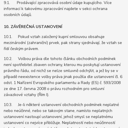
9.1. Prodávající zpracovává osobní údaje kupujícího. Více
informací k takovému zpracování najdete v sekci ochrana
osobních údajů.
10. ZÁVĚREČNÁ USTANOVENÍ
10.1. Pokud vztah založený kupní smlouvou obsahuje
mezinárodní (zahraniční) prvek, pak strany sjednávají, že vztah se
řídí českým právem.
10.2. Volbou práva dle tohoto článku obchodních podmínek
není spotřebitel zbaven ochrany, kterou mu poskytují ustanovení
právního řádu, od nichž se nelze smluvně odchýlit, a jež by se v
případě neexistence volby práva jinak použila dle ustanovení čl. 6
odst. 1 Nařízení Evropského parlamentu a Rady (ES) č. 593/2008
ze dne 17. června 2008 o právu rozhodném pro smluvní
závazkové vztahy (Řím I).
10.3. Je-li některé ustanovení obchodních podmínek neplatné
nebo neúčinné, nebo se takovým stane, namísto neplatných
ustanovení nastoupí ustanovení, jehož smysl se neplatnému
ustanovení co nejvíce přibližuje. Neplatností nebo neúčinností