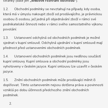
stránky (dále jen
„webové rozhraní obchodu“
).
1.2. Obchodní podmínky se nevztahují na případy, kdy osoba,
která má v úmyslu nakoupit zboží od prodávajícího, je právnickou
osobou či osobou, jež jedná při objednávání zboží v rámci své
podnikatelské činnosti nebo v rámci svého samostatného výkonu
povolání.
1.3. Ustanovení odchylná od obchodních podmínek je možné
sjednat v kupní smlouvě. Odchylná ujednání v kupní smlouvě mají
přednost před ustanoveními obchodních podmínek.
1.4. Ustanovení obchodních podmínek jsou nedílnou součástí
kupní smlouvy. Kupní smlouva a obchodní podmínky jsou
vyhotoveny v českém jazyce. Kupní smlouvu lze uzavřít v českém
jazyce.
1.5. Znění obchodních podmínek může prodávající měnit či
doplňovat. Tímto ustanovením nejsou dotčena práva a povinnosti
vzniklá po dobu účinnosti předchozího znění obchodních
podmínek.