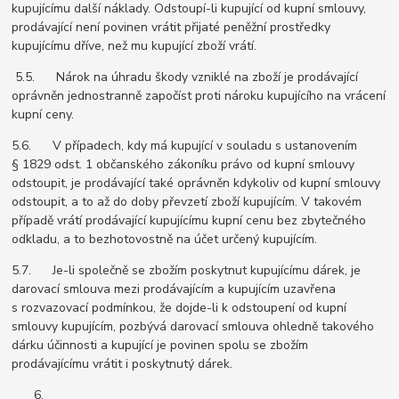
kupujícímu další náklady. Odstoupí-li kupující od kupní smlouvy,
prodávající není povinen vrátit přijaté peněžní prostředky
kupujícímu dříve, než mu kupující zboží vrátí.
5.5. Nárok na úhradu škody vzniklé na zboží je prodávající
oprávněn jednostranně započíst proti nároku kupujícího na vrácení
kupní ceny.
5.6. V případech, kdy má kupující v souladu s ustanovením
§ 1829 odst. 1 občanského zákoníku právo od kupní smlouvy
odstoupit, je prodávající také oprávněn kdykoliv od kupní smlouvy
odstoupit, a to až do doby převzetí zboží kupujícím. V takovém
případě vrátí prodávající kupujícímu kupní cenu bez zbytečného
odkladu, a to bezhotovostně na účet určený kupujícím.
5.7. Je-li společně se zbožím poskytnut kupujícímu dárek, je
darovací smlouva mezi prodávajícím a kupujícím uzavřena
s rozvazovací podmínkou, že dojde-li k odstoupení od kupní
smlouvy kupujícím, pozbývá darovací smlouva ohledně takového
dárku účinnosti a kupující je povinen spolu se zbožím
prodávajícímu vrátit i poskytnutý dárek.