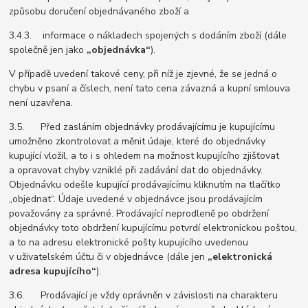
způsobu doručení objednávaného zboží a
3.4.3. informace o nákladech spojených s dodáním zboží (dále
společně jen jako
„objednávka“
).
V případě uvedení takové ceny, při níž je zjevné, že se jedná o
chybu v psaní a číslech, není tato cena závazná a kupní smlouva
není uzavřena.
3.5. Před zasláním objednávky prodávajícímu je kupujícímu
umožněno zkontrolovat a měnit údaje, které do objednávky
kupující vložil, a to i s ohledem na možnost kupujícího zjišťovat
a opravovat chyby vzniklé při zadávání dat do objednávky.
Objednávku odešle kupující prodávajícímu kliknutím na tlačítko
„objednat“. Údaje uvedené v objednávce jsou prodávajícím
považovány za správné. Prodávající neprodleně po obdržení
objednávky toto obdržení kupujícímu potvrdí elektronickou poštou,
a to na adresu elektronické pošty kupujícího uvedenou
v uživatelském účtu či v objednávce (dále jen
„elektronická
adresa kupujícího“
).
3.6. Prodávající je vždy oprávněn v závislosti na charakteru