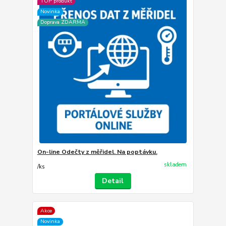
TOP produkt
Novinka
Doprava ZDARMA
On-line Odečty z měřidel. Na poptávku.
skladem
/
ks
Detail
Akce
Novinka