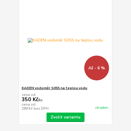
Až - 6 %
KADEN vodoměr S055 na teplou vodu
cena od
350 Kč
/
ks
cena od
skladem
289 Kč
bez DPH
Zvolit variantu