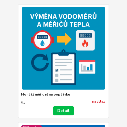
Montáž měřidel na poptávku
na dotaz
/
ks
Detail