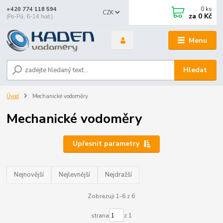
0
ks
+420 774 118 594
CZK
za
0 Kč
(Po-Pá, 6-14 hod.)
Menu
Hledat
Úvod
Mechanické vodoměry
Mechanické vodoměry
Upřesnit parametry
Nejnovější
Nejlevnější
Nejdražší
Zobrazuji 1-6 z 6
strana
z 1