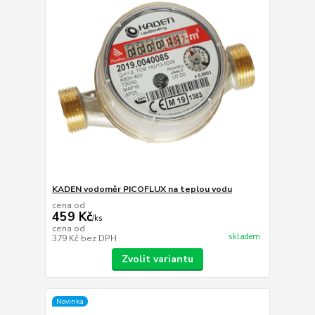
KADEN vodoměr PICOFLUX na teplou vodu
cena od
459 Kč
/
ks
cena od
skladem
379 Kč
bez DPH
Zvolit variantu
Novinka