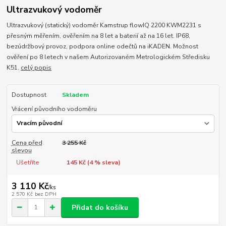
Ultrazvukový vodoměr
Ultrazvukový (statický) vodoměr Kamstrup flowIQ 2200 KWM2231 s
přesným měřením, ověřením na 8 let a baterií až na 16 let. IP68,
bezúdržbový provoz, podpora online odečtů na iKADEN. Možnost
ověření po 8 letech v našem Autorizovaném Metrologickém Středisku
K51.
celý popis
Dostupnost
Skladem
Vrácení původního vodoměru
Cena před
3 255 Kč
slevou
Ušetříte
145 Kč (
4
% sleva)
3 110 Kč
/
ks
2 570 Kč
bez DPH
Přidat do košíku