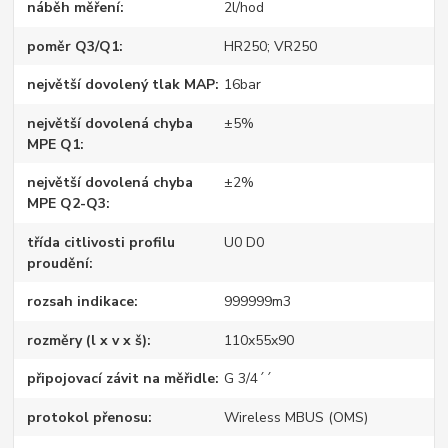
náběh měření
2l/hod
poměr Q3/Q1
HR250; VR250
největší dovolený tlak MAP
16bar
největší dovolená chyba
±5%
MPE Q1
největší dovolená chyba
±2%
MPE Q2-Q3
třída citlivosti profilu
U0 D0
proudění
rozsah indikace
999999m3
rozměry (l x v x š)
110x55x90
připojovací závit na měřidle
G 3/4´´
protokol přenosu
Wireless MBUS (OMS)