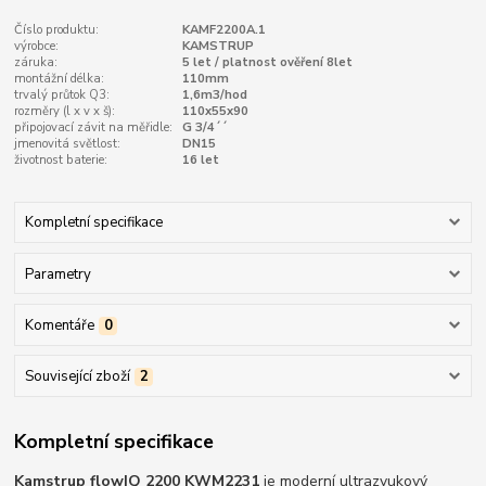
Číslo produktu:
KAMF2200A.1
výrobce:
KAMSTRUP
záruka:
5 let / platnost ověření 8let
montážní délka:
110mm
trvalý průtok Q3:
1,6m3/hod
rozměry (l x v x š):
110x55x90
připojovací závit na měřidle:
G 3/4´´
jmenovitá světlost:
DN15
životnost baterie:
16 let
Kompletní specifikace
Parametry
Komentáře
0
Související zboží
2
Kompletní specifikace
Kamstrup flowIQ 2200 KWM2231
je moderní ultrazvukový