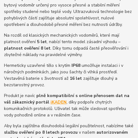
bytový vodoměr určený pro vysoce přesné a stabilní měření
spotřeby studené nebo teplé vody. Ultrazvuková technologie bez
pohyblivých částí zajišťuje absolutní spolehlivost, nulové
opotřebení a dlouhodobě přesné měření bez nutnosti údržby.
Na rozdíl od klasických mechanických vodoměrů, které mají
platnost ověření
5 let
, nabízí tento model zásadní výhodu –
platnost ověření 8 let
. Díky tomu odpadá časté přeověřování i
zbytečné náklady na pravidelné výměny.
Hermeticky uzavřené tělo s krytím
IP68
umožňuje instalaci i v
náročných podmínkách, jako jsou šachty či vlhká prostředí.
Vestavěná baterie s životností až
16 let
zajišťuje dlouhý a
bezstarostný provoz.
Produkt je navíc
plně kompatibilní s online přenosem dat na
váš zákaznický portál
iKADEN
, díky podpoře chytrých
komunikačních protokolů. Uživatel tak může sledovat spotřebu
vody pohodlně online a v reálném čase.
Aby byla zajištěna dlouhodobá legální použitelnost, nabízíme také
službu ověření po 8 letech provozu
v našem
autorizovaném