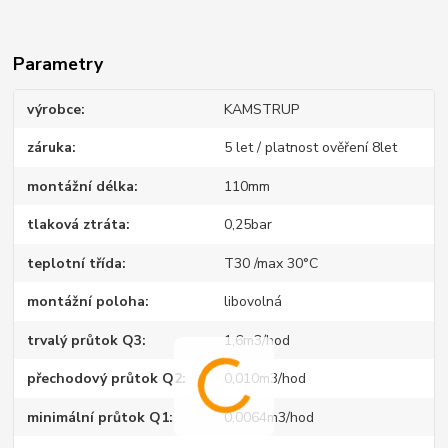
Parametry
výrobce
KAMSTRUP
záruka
5 let / platnost ověření 8let
montážní délka
110mm
tlaková ztráta
0,25bar
teplotní třída
T30 /max 30°C
montážní poloha
libovolná
trvalý průtok Q3
1,6m3/hod
přechodový průtok Q2
0,010m3/hod
minimální průtok Q1
0,0064m3/hod