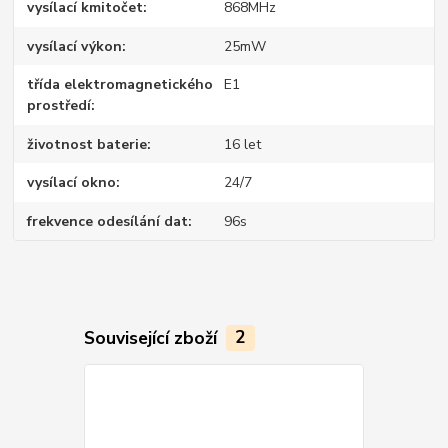
vysílací kmitočet
868MHz
vysílací výkon
25mW
třída elektromagnetického
E1
prostředí
životnost baterie
16 let
vysílací okno
24/7
frekvence odesílání dat
96s
Související zboží
2