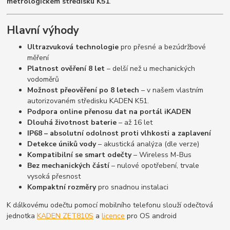
metrologickém středisku K51
.
Hlavní výhody
Ultrazvuková technologie
pro přesné a bezúdržbové
měření
Platnost ověření 8 let
– delší než u mechanických
vodoměrů
Možnost přeověření po 8 letech
– v našem vlastním
autorizovaném středisku KADEN K51.
Podpora online přenosu dat na portál iKADEN
Dlouhá životnost baterie
– až 16 let
IP68 – absolutní odolnost proti vlhkosti a zaplavení
Detekce úniků vody
– akustická analýza (dle verze)
Kompatibilní se smart odečty
– Wireless M-Bus
Bez mechanických částí
– nulové opotřebení, trvale
vysoká přesnost
Kompaktní rozměry
pro snadnou instalaci
K dálkovému odečtu pomocí mobilního telefonu slouží odečtová
jednotka
KADEN ZET810S
a
licence
pro OS android