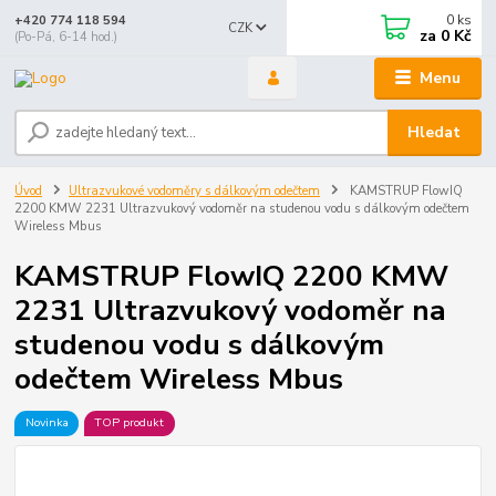
0
ks
+420 774 118 594
CZK
za
0 Kč
(Po-Pá, 6-14 hod.)
Menu
Hledat
Úvod
Ultrazvukové vodoměry s dálkovým odečtem
KAMSTRUP FlowIQ
2200 KMW 2231 Ultrazvukový vodoměr na studenou vodu s dálkovým odečtem
Wireless Mbus
KAMSTRUP FlowIQ 2200 KMW
2231 Ultrazvukový vodoměr na
studenou vodu s dálkovým
odečtem Wireless Mbus
Novinka
TOP produkt