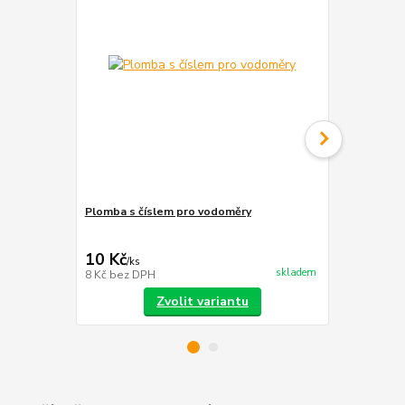
Plomba s číslem pro vodoměry
Pouzdro pl
cena od
8 Kč
/
ks
10 Kč
/
ks
cena od
skladem
8 Kč
bez DPH
7 Kč
bez DP
Zvolit variantu