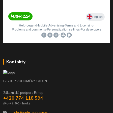
Kontakty
E-SHOP VODOMĚRY KADEN
Zákaznická podpora Eshop
+420 774 118 594
(Po-Pá, 6-14 hod.)
prodej@kadenvodomery.cz