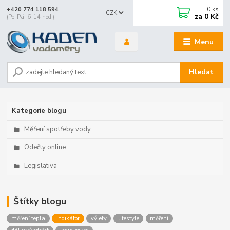
0
ks
+420 774 118 594
CZK
za
0 Kč
(Po-Pá, 6-14 hod.)
Menu
Hledat
Kategorie blogu
Měření spotřeby vody
Odečty online
Legislativa
Štítky blogu
měření tepla
indikátor
výlety
lifestyle
měření