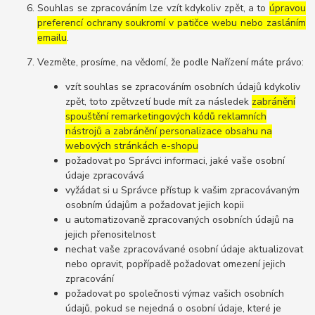
Souhlas se zpracováním lze vzít kdykoliv zpět, a to
úpravou
preferencí ochrany soukromí v patičce webu nebo zasláním
emailu
.
Vezměte, prosíme, na vědomí, že podle Nařízení máte právo:
vzít souhlas se zpracováním osobních údajů kdykoliv
zpět, toto zpětvzetí bude mít za následek
zabránění
spouštění remarketingových kódů reklamních
nástrojů a zabránění personalizace obsahu na
webových stránkách e-shopu
požadovat po Správci informaci, jaké vaše osobní
údaje zpracovává
vyžádat si u Správce přístup k vašim zpracovávaným
osobním údajům a požadovat jejich kopii
u automatizovaně zpracovaných osobních údajů na
jejich přenositelnost
nechat vaše zpracovávané osobní údaje aktualizovat
nebo opravit, popřípadě požadovat omezení jejich
zpracování
požadovat po společnosti výmaz vašich osobních
údajů, pokud se nejedná o osobní údaje, které je