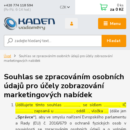
0
ks
+420 774 118 594
CZK
za
0 Kč
(Po-Pá, 6-14 hod.)
Menu
Hledat
Úvod
Souhlas se zpracováním osobních údajů pro účely zobrazování
marketingových nabídek
Souhlas se zpracováním osobních
údajů pro účely zobrazování
marketingových nabídek
Udělujete tímto souhlas ……………..., se sídlem ………………, IČ
………………., zapsaná u ………………… , oddíl …, vložka …..
(dále jen
„Správce“
), aby ve smyslu nařízení Evropského parlamentu
a Rady (EU) č. 2016/679 o ochraně fyzických osob v
souvislosti se zpracováním osobních údajů a o volném