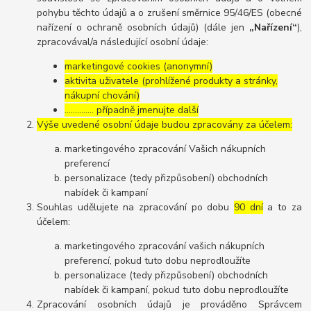
pohybu těchto údajů a o zrušení směrnice 95/46/ES (obecné
nařízení o ochraně osobních údajů) (dále jen
„Nařízení“
),
zpracovával/a následující osobní údaje:
marketingové cookies (anonymní)
aktivita uživatele (prohlížené produkty a stránky,
nákupní chování)
………….. případně jmenujte další
Výše uvedené osobní údaje budou zpracovány za účelem:
marketingového zpracování Vašich nákupních
preferencí
personalizace (tedy přizpůsobení) obchodních
nabídek či kampaní
Souhlas udělujete na zpracování po dobu
90 dní
a to za
účelem:
marketingového zpracování vašich nákupních
preferencí, pokud tuto dobu neprodloužíte
personalizace (tedy přizpůsobení) obchodních
nabídek či kampaní, pokud tuto dobu neprodloužíte
Zpracování osobních údajů je prováděno Správcem