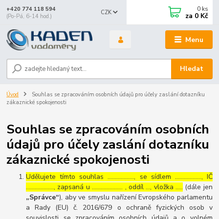
0
ks
+420 774 118 594
CZK
za
0 Kč
(Po-Pá, 6-14 hod.)
Menu
Hledat
Úvod
Souhlas se zpracováním osobních údajů pro účely zaslání dotazníku
zákaznické spokojenosti
Souhlas se zpracováním osobních
údajů pro účely zaslání dotazníku
zákaznické spokojenosti
Udělujete tímto souhlas ……………..., se sídlem ………………, IČ
………………., zapsaná u ………………… , oddíl …, vložka …..
(dále jen
„Správce“
), aby ve smyslu nařízení Evropského parlamentu
a Rady (EU) č. 2016/679 o ochraně fyzických osob v
souvislosti se zpracováním osobních údajů a o volném