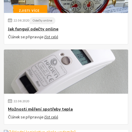
22
.
06
.
2020
Odečty online
Jak fungují odečty online
Článek se připravuje
číst celé
22
.
06
.
2020
Možnosti měření spotřeby tepla
Článek se připravuje
číst celé