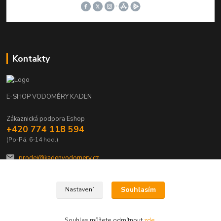
Kontakty
E-SHOP VODOMĚRY KADEN
Zákaznická podpora Eshop
+420 774 118 594
(Po-Pá, 6-14 hod.)
prodej@kadenvodomery.cz
Souhlasím
Nastavení
Souhlas můžete odmítnout
zde
.