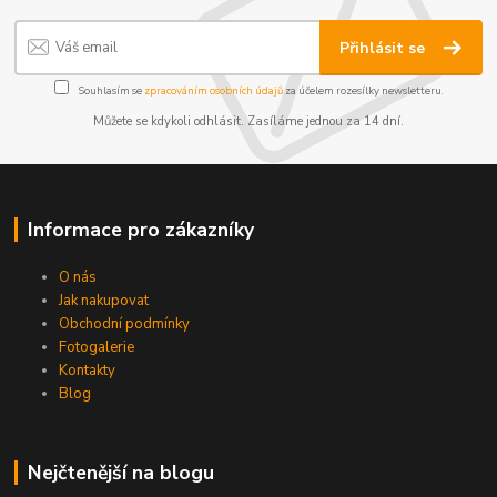
Přihlásit se
Souhlasím se
zpracováním osobních údajů
za účelem rozesílky newsletteru.
Můžete se kdykoli odhlásit. Zasíláme jednou za 14 dní.
Informace pro zákazníky
O nás
Jak nakupovat
Obchodní podmínky
Fotogalerie
Kontakty
Blog
Nejčtenější na blogu