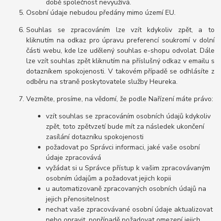
době společnost nevyužívá.
Osobní údaje nebudou předány mimo území EU.
Souhlas se zpracováním lze vzít kdykoliv zpět, a to
kliknutím na odkaz pro úpravu preferencí soukromí v dolní
části webu, kde lze udělený souhlas e-shopu odvolat. Dále
lze vzít souhlas zpět kliknutím na příslušný odkaz v emailu s
dotazníkem spokojenosti. V takovém případě se odhlásíte z
odběru na straně poskytovatele služby Heureka.
Vezměte, prosíme, na vědomí, že podle Nařízení máte právo:
vzít souhlas se zpracováním osobních údajů kdykoliv
zpět, toto zpětvzetí bude mít za následek ukončení
zasílání dotazníku spokojenosti
požadovat po Správci informaci, jaké vaše osobní
údaje zpracovává
vyžádat si u Správce přístup k vašim zpracovávaným
osobním údajům a požadovat jejich kopii
u automatizovaně zpracovaných osobních údajů na
jejich přenositelnost
nechat vaše zpracovávané osobní údaje aktualizovat
nebo opravit, popřípadě požadovat omezení jejich