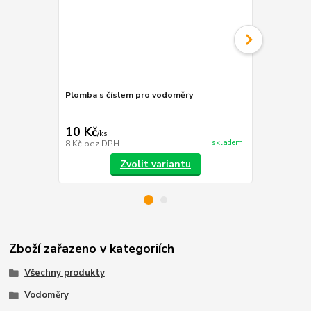
Plomba s číslem pro vodoměry
Pouzdro pl
cena od
8 Kč
/
ks
10 Kč
/
ks
cena od
skladem
8 Kč
bez DPH
7 Kč
bez DP
Zvolit variantu
Zboží zařazeno v kategoriích
Všechny produkty
Vodoměry