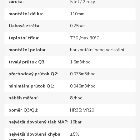
záruka
5 let / 2 roky
montážní délka
110mm
tlaková ztráta
0,25bar
teplotní třída
T30 /max 30°C
montážní poloha
horizontální nebo vertikální
trvalý průtok Q3
1,6m3/hod
přechodový průtok Q2
0,073m3/hod
minimální průtok Q1
0,046m3/hod
náběh měření
8l/hod
poměr Q3/Q1
HR35; VR20
největší dovolený tlak MAP
16bar
největší dovolená chyba
±5%