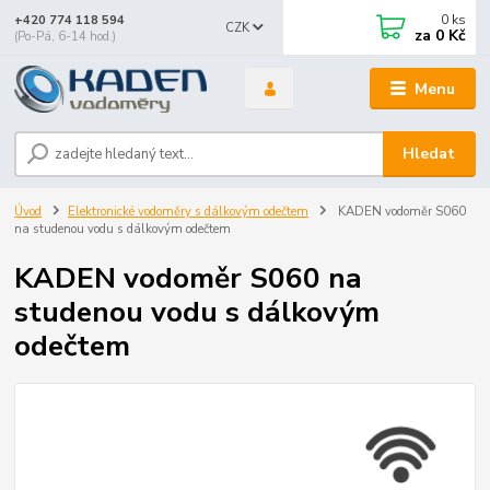
0
ks
+420 774 118 594
CZK
za
0 Kč
(Po-Pá, 6-14 hod.)
Menu
Hledat
Úvod
Elektronické vodoměry s dálkovým odečtem
KADEN vodoměr S060
na studenou vodu s dálkovým odečtem
KADEN vodoměr S060 na
studenou vodu s dálkovým
odečtem