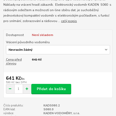
Náklady na vrácení hradí zákazník. Elektronický vodoměr KADEN S060 s
rádiovým odečtem a možností on-line sběru dat. je suchoběžný
jednovtokový kompaktní vodoměr s elektronickým počitadlem, s funkcí
pro snímání, zobrazování a rádiovou ...
celý popis
Dostupnost
Není skladem
Vrácení původního vodoměru
Cena před
641 Kč
slevou
641 Kč
/
ks
530 Kč
bez DPH
Přidat do košíku
Číslo produktu:
KADS060.2
EAN kód:
S060.0
výrobce:
KADEN-VODOMĚRY, s.r.o.