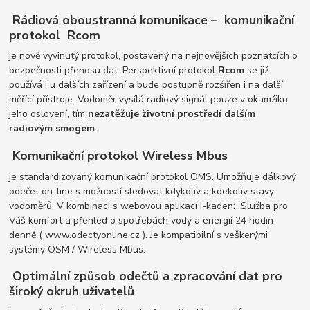
Rádiová oboustranná komunikace – komunikační
protokol Rcom
je nově vyvinutý protokol, postavený na nejnovějších poznatcích o
bezpečnosti přenosu dat. Perspektivní protokol
Rcom
se již
používá i u dalších zařízení a bude postupně rozšířen i na další
měřící přístroje. Vodoměr vysílá radiový signál pouze v okamžiku
jeho oslovení, tím
nezatěžuje životní prostředí dalším
radiovým smogem
.
Komunikační protokol Wireless Mbus
je standardizovaný komunikační protokol OMS. Umožňuje dálkový
odečet on-line s možností sledovat kdykoliv a kdekoliv stavy
vodoměrů. V kombinaci s webovou aplikací i-kaden: Služba pro
Váš komfort a přehled o spotřebách vody a energií 24 hodin
denně ( www.odectyonline.cz ). Je kompatibilní s veškerými
systémy OSM / Wireless Mbus.
Optimální způsob odečtů a zpracování dat pro
široký okruh uživatelů