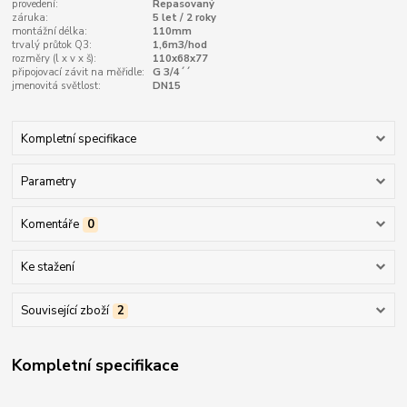
provedení:
Repasovaný
záruka:
5 let / 2 roky
montážní délka:
110mm
trvalý průtok Q3:
1,6m3/hod
rozměry (l x v x š):
110x68x77
připojovací závit na měřidle:
G 3/4´´
jmenovitá světlost:
DN15
Kompletní specifikace
Parametry
Komentáře
0
Ke stažení
Související zboží
2
Kompletní specifikace