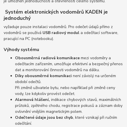
je umožněn jednoduchostí a otevřeností celého systému.
Systém elektronických vodoměrů KADEN je
jednoduchý
vyžaduje pouze instalaci vodoměrů. Pro odečet údajů přímo z
vodoměrů se používá
USB radiový modul
a odečítací software,
pracující na PC (notebooku).
Výhody systému
Obousměrná radiová komunikace
mezi vodoměry a
odečítacím zařízením, umožňuje efektivní a bezpečný přenos
dat a monitorování činnosti vodoměrů na dálku.
Díky obousměrné komunikaci
není závislý na určeném
období odečtů.
Při změně uživatele bytu, nebo například při změně ceny
vody, lze kdykoliv provést odečet.
Alarmová hlášení,
indikace chybových stavů, maximálních
průtoků, zpětného chodu, registrace pokusů a záznam doby
ovlivnění vnějším magnetickým polem.
Odečtené údaje jsou bez chyb
, které vznikají při ručním
odečítání.