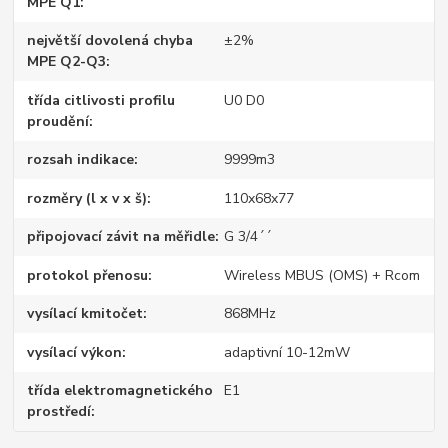
MPE Q1
největší dovolená chyba
±2%
MPE Q2-Q3
třída citlivosti profilu
U0 D0
proudění
rozsah indikace
9999m3
rozměry (l x v x š)
110x68x77
připojovací závit na měřidle
G 3/4´´
protokol přenosu
Wireless MBUS (OMS) + Rcom
vysílací kmitočet
868MHz
vysílací výkon
adaptivní 10-12mW
třída elektromagnetického
E1
prostředí