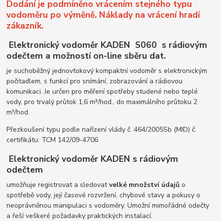
Dodání je podmíněno vrácením stejného typu
vodoměru po výměně. Náklady na vrácení hradí
zákazník.
Elektronický vodoměr KADEN S060 s rádiovým
odečtem a možností on-line sběru dat.
je suchoběžný jednovtokový kompaktní vodoměr s elektronickým
počitadlem, s funkcí pro snímání, zobrazování a rádiovou
komunikaci. Je určen pro měření spotřeby studené nebo teplé
vody, pro trvalý průtok 1,6 m³/hod., do maximálního průtoku 2
m³/hod.
Přezkoušení typu podle nařízení vlády č. 464/2005Sb (MID) č.
certifikátu: TCM 142/09-4706
Elektronický vodoměr KADEN s rádiovým
odečtem
umožňuje registrovat a sledovat
velké množství údajů
o
spotřebě vody, její časové rozvržení, chybové stavy a pokusy o
neoprávněnou manipulaci s vodoměry. Umožní mimořádné odečty
a řeší veškeré požadavky praktických instalací.