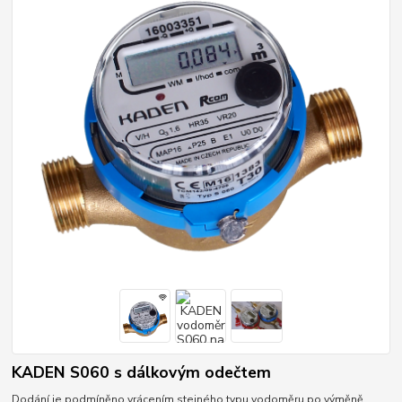
KADEN S060 s dálkovým odečtem
Dodání je podmíněno vrácením stejného typu vodoměru po výměně.